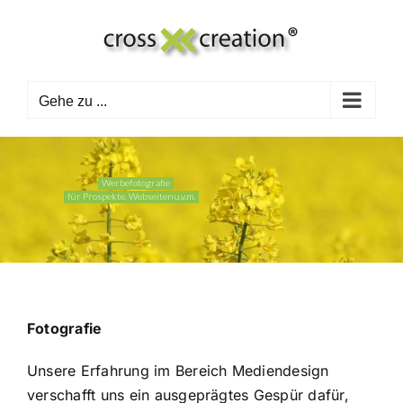
Zum
Inhalt
springen
Gehe zu ...
Werbefotografie
für Prospekte, Webseiten u.v.m.
Fotografie
Unsere Erfahrung im Bereich Mediendesign
verschafft uns ein ausgeprägtes Gespür dafür,