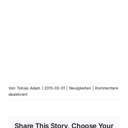
Von
Tobias Adam
|
2015-03-01
|
Neuigkeiten
|
Kommentare
für
deaktiviert
Panoramafotografie
und
Google
Streetview
Share This Story, Choose Your